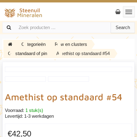
Search
Categorieën
Ruw en clusters
Op standaard of pin
Amethist op standaard #54
Amethist op standaard #54
Voorraad:
1 stuk(s)
Levertijd:
1-3 werkdagen
€42,50