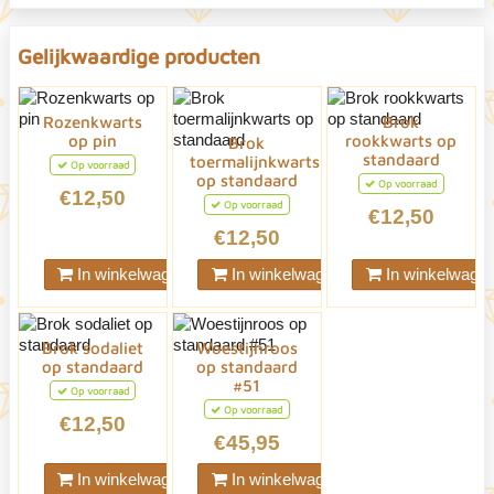
Gelijkwaardige producten
Rozenkwarts
Brok
op pin
rookkwarts op
Brok
standaard
toermalijnkwarts
Op voorraad
op standaard
Op voorraad
€12,50
Op voorraad
€12,50
€12,50
In winkelwagen
In winkelwagen
In winkelwage
Brok sodaliet
Woestijnroos
op standaard
op standaard
#51
Op voorraad
Op voorraad
€12,50
€45,95
In winkelwagen
In winkelwagen