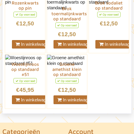
Rozenkwarts
Brok sodaliet
op pin
op standaard
Brok
toermalijnkwarts
Op voorraad
Op voorraad
op standaard
€12,50
€12,50
Op voorraad
€12,50
In winkelwagen
In winkelwagen
In winkelwage
Woestijnroos
Groene
op standaard
amethist klein
#51
op standaard
Op voorraad
Op voorraad
€45,95
€12,50
In winkelwagen
In winkelwagen
Categorieën
Account