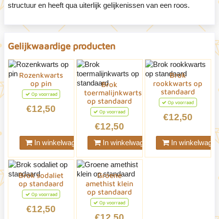
structuur en heeft qua uiterlijk gelijkenissen van een roos.
Gelijkwaardige producten
Rozenkwarts
Brok
op pin
rookkwarts op
Brok
standaard
toermalijnkwarts
Op voorraad
op standaard
Op voorraad
€12,50
Op voorraad
€12,50
€12,50
In winkelwagen
In winkelwagen
In winkelwage
Brok sodaliet
Groene
op standaard
amethist klein
op standaard
Op voorraad
Op voorraad
€12,50
€12,50