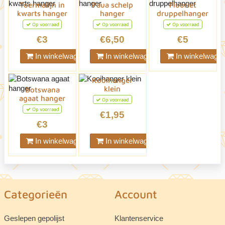
Toermalijn in
Paua schelp
Fluoriet
kwarts hanger
hanger
druppelhanger
Op voorraad
Op voorraad
Op voorraad
€3
€6,50
€5
In winkelwagen
In winkelwagen
In winkelwage
Kooihanger
klein
Botswana
agaat hanger
Op voorraad
Op voorraad
€1,95
€3
In winkelwagen
In winkelwagen
Categorieën
Account
Geslepen gepolijst
Klantenservice