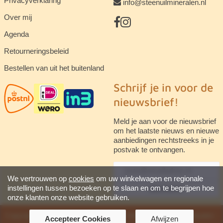
Privacyverklaring
info@steenuilmineralen.nl
Over mij
Agenda
Retourneringsbeleid
Bestellen van uit het buitenland
Schrijf je in voor de
nieuwsbrief!
Meld je aan voor de nieuwsbrief
om het laatste nieuws en nieuwe
aanbiedingen rechtstreeks in je
postvak te ontvangen.
We vertrouwen op
cookies
om uw winkelwagen en regionale
instellingen tussen bezoeken op te slaan en om te begrijpen hoe
abonneren
onze klanten onze website gebruiken.
Copyright © 2026 Steenuil Mineralen. Alle rechten voorbehouden ·
Accepteer Cookies
Afwijzen