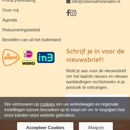
Privacyverklaring
info@steenuilmineralen.nl
Over mij
Agenda
Retourneringsbeleid
Bestellen van uit het buitenland
Schrijf je in voor de
nieuwsbrief!
Meld je aan voor de nieuwsbrief
om het laatste nieuws en nieuwe
aanbiedingen rechtstreeks in je
postvak te ontvangen.
We vertrouwen op
cookies
om uw winkelwagen en regionale
instellingen tussen bezoeken op te slaan en om te begrijpen hoe
abonneren
onze klanten onze website gebruiken.
Copyright © 2026 Steenuil Mineralen. Alle rechten voorbehouden ·
Accepteer Cookies
Afwijzen