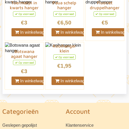
Toermalijn in
Paua schelp
Fluoriet
kwarts hanger
hanger
druppelhanger
Op voorraad
Op voorraad
Op voorraad
€3
€6,50
€5
In winkelwagen
In winkelwagen
In winkelwage
Kooihanger
klein
Botswana
agaat hanger
Op voorraad
Op voorraad
€1,95
€3
In winkelwagen
In winkelwagen
Categorieën
Account
Geslepen gepolijst
Klantenservice