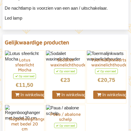
De nachtlamp is voorzien van een aan / uitschakelaar.
Led lamp
Gelijkwaardige producten
Lotus
Sodaliet
Toermalijnkwarts
sfeerlicht
waxinelichthouder
waxinelichthouder
Mocha
Op voorraad
Op voorraad
Op voorraad
€23
€20,75
€11,50
In winkelwagen
In winkelwagen
In winkelwage
Paua / abalone
Regenbooghanger
schelp
met bedel 20
Op voorraad
cm