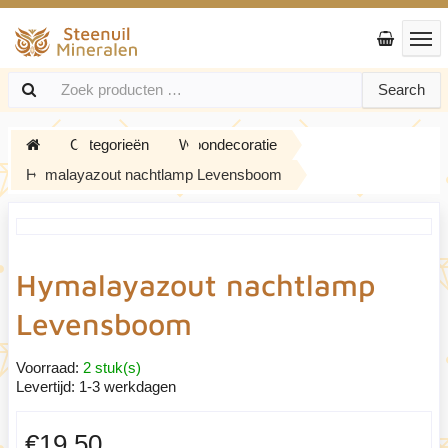
Search
Categorieën
Woondecoratie
Hymalayazout nachtlamp Levensboom
Hymalayazout nachtlamp
Levensboom
Voorraad:
2 stuk(s)
Levertijd:
1-3 werkdagen
€19,50