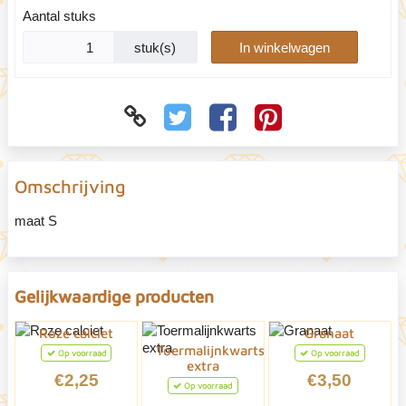
Aantal stuks
stuk(s)
In winkelwagen
Omschrijving
maat S
Gelijkwaardige producten
Roze calciet
Granaat
Toermalijnkwarts
Op voorraad
Op voorraad
extra
€2,25
€3,50
Op voorraad