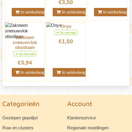
€3,50
In winkelwagen
In winkelwagen
In winkelwage
Onyx
Op voorraad
Zaksteen
€1,50
sneeuwvlok
obsidiaan
Op voorraad
€3,94
In winkelwagen
In winkelwagen
Categorieën
Account
Geslepen gepolijst
Klantenservice
Ruw en clusters
Regionale instellingen