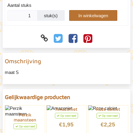
Aantal stuks
stuk(s)
In winkelwagen
Omschrijving
maat S
Gelijkwaardige producten
Amazoniet
Roze calciet
Perzik
Op voorraad
Op voorraad
maansteen
€1,95
€2,25
Op voorraad