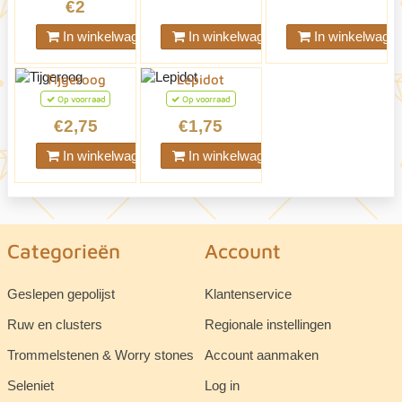
€2
In winkelwagen
In winkelwagen
In winkelwage
Tijgeroog
Lepidot
Op voorraad
Op voorraad
€2,75
€1,75
In winkelwagen
In winkelwagen
Categorieën
Account
Geslepen gepolijst
Klantenservice
Ruw en clusters
Regionale instellingen
Trommelstenen & Worry stones
Account aanmaken
Seleniet
Log in