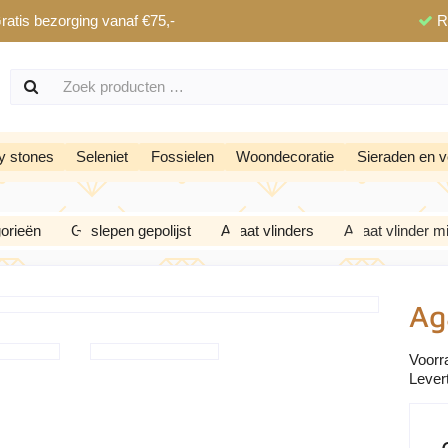
ratis bezorging vanaf €75,-
R
y stones
Seleniet
Fossielen
Woondecoratie
Sieraden en v
orieën
Geslepen gepolijst
Agaat vlinders
Agaat vlinder m
Ag
Voorr
Levert