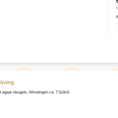
I
A
ijving
t agaat vleugels. Afmetingen ca. 7,5x8x6