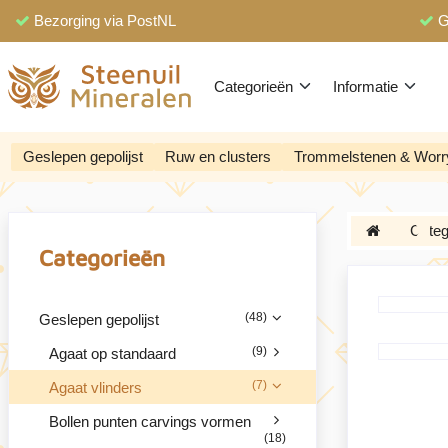
Bezorging via PostNL
G
Categorieën
Informatie
Geslepen gepolijst
Ruw en clusters
Trommelstenen & Worr
Categ
Categorieën
(48)
Geslepen gepolijst
(9)
Agaat op standaard
(7)
Agaat vlinders
Bollen punten carvings vormen
(18)