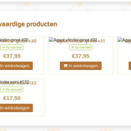
waardige producten
 vlinder groot #30
Agaat vlinder groot #31
Ag
Op voorraad
Op voorraad
€37,95
€37,95
In winkelwagen
In winkelwagen
 vlinder mini #132
Op voorraad
€17,50
In winkelwagen