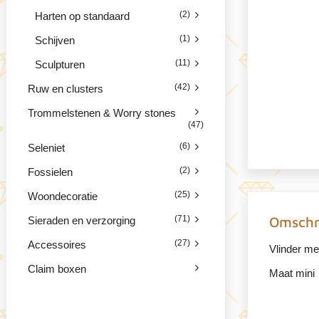
(2)
Harten op standaard
(1)
Schijven
(11)
Sculpturen
(42)
Ruw en clusters
Trommelstenen & Worry stones
(47)
(6)
Seleniet
(2)
Fossielen
(25)
Woondecoratie
(71)
Omschr
Sieraden en verzorging
(27)
Accessoires
Vlinder me
Claim boxen
Maat mini