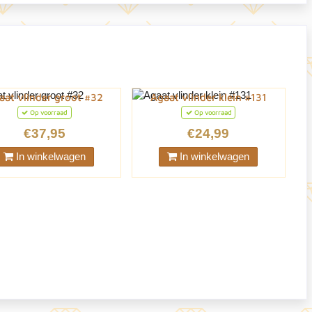
aat vlinder groot #32
Agaat vlinder klein #131
Op voorraad
Op voorraad
€37,95
€24,99
In winkelwagen
In winkelwagen