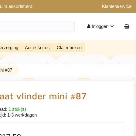
uim assortiment
Klantenservice
Inloggen
erzorging
Accessoires
Claim boxen
ini #87
aat vlinder mini #87
aad:
1 stuk(s)
ijd:
1-3 werkdagen