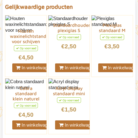
Gelijkwaardige producten
Standaardhouder
Plexiglas
plexiglas S
standaard M
Houten
waxinelichtstandaard
Op voorraad
Op voorraad
voor schijven
€2,50
€3,50
Op voorraad
€4,50
In winkelwagen
In winkelwagen
In winkelwage
Cobra
Acryl display
standaard
standaard mini
klein naturel
Op voorraad
Op voorraad
€1,50
€4,50
In winkelwagen
In winkelwagen