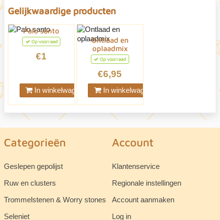
Gelijkwaardige producten
Palo santo
Ontlaad en
Op voorraad
oplaadmix
€1
Op voorraad
€6,95
In winkelwagen
In winkelwagen
Categorieën
Account
Geslepen gepolijst
Klantenservice
Ruw en clusters
Regionale instellingen
Trommelstenen & Worry stones
Account aanmaken
Seleniet
Log in